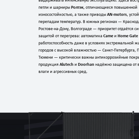
выдерживать интенсивную эксплуатацию. Здесь вост
петли и шарниры
Ролтэк
, отличающиеся повышенной
износостойкостью, а также приводы
AN‑motors
, усто
перепадам температур. В южных регионах — Краснод
Ростове‑на‑Дону, Волгограде — приоритет отдаётся с
защитой от перегрева: автоматика
Came
и
Home Gate
работоспособность даже в условиях экстремальной ж
городов с высокой влажностью — Санкт‑Петербурга, 
Тюмени — критически важны антикоррозийные покр
продукция
Alutech
и
Doorhan
надёжно защищена от 
влаги и агрессивных сред.