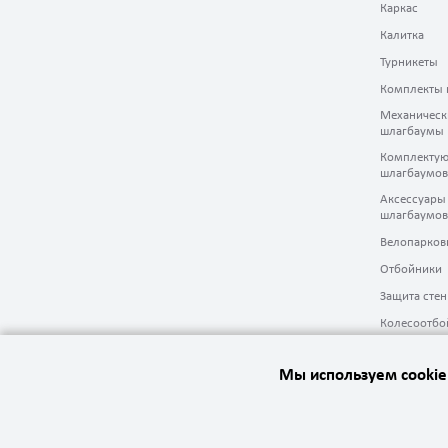
Каркас
Калитка
Турникеты
Комплекты 
Механическ
шлагбаумы
Комплектую
шлагбаумов
Аксессуары
шлагбаумов
Велопарков
Отбойники
Защита стен
Колесоотбо
Мы используем cookie
2020 Автоматика ворот. Все права защищены