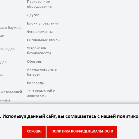
Парковочное
оборудование
Другое
Блоки управления
шлагбаумов
Фотоэлементы
ие
Сигнальные лампы
Устройства
щие для
безопасности
Обогрев
 для
Аккумуляторные
батареи
ки
Болларды
Тент укрывной с
 и стеллажей
люверсами
йники
Тент
. Используя данный сайт, вы соглашаетесь с нашей политик
ХОРОШО
ПОЛИТИКА КОНФИДЕНЦИАЛЬНОСТИ