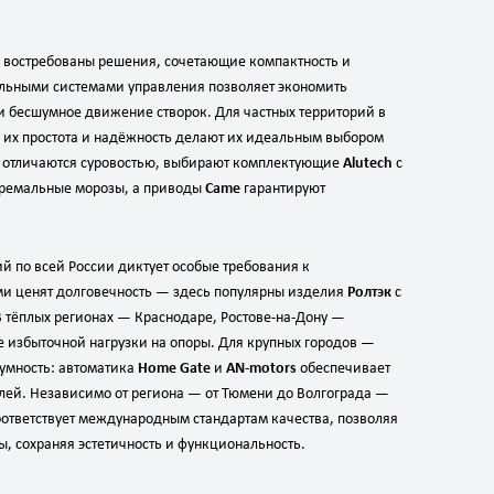
 востребованы решения, сочетающие компактность и
альными системами управления позволяет экономить
и бесшумное движение створок. Для частных территорий в
: их простота и надёжность делают их идеальным выбором
мы отличаются суровостью, выбирают комплектующие
Alutech
с
тремальные морозы, а приводы
Came
гарантируют
й по всей России диктует особые требования к
ми ценят долговечность — здесь популярны изделия
Ролтэк
с
 тёплых регионах — Краснодаре, Ростове‑на‑Дону —
е избыточной нагрузки на опоры. Для крупных городов —
умность: автоматика
Home Gate
и
AN‑motors
обеспечивает
лей. Независимо от региона — от Тюмени до Волгограда —
соответствует международным стандартам качества, позволяя
ы, сохраняя эстетичность и функциональность.