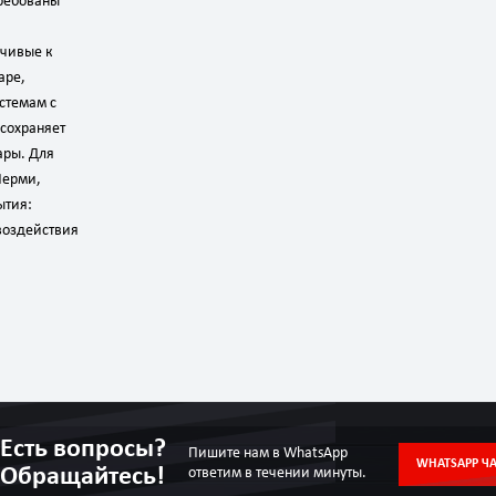
ребованы
йчивые к
аре,
истемам с
сохраняет
ары. Для
Перми,
ытия:
воздействия
Есть вопросы?
Пишите нам в WhatsApp
WHATSAPP ЧА
Обращайтесь!
ответим в течении минуты.