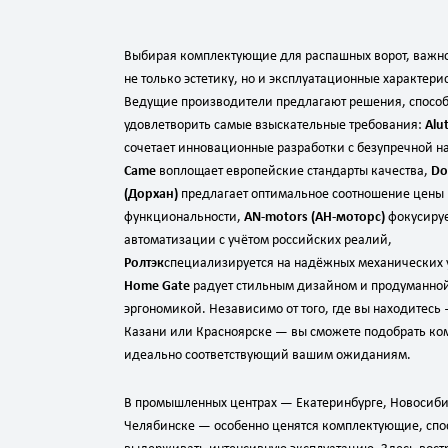
Выбирая комплектующие для распашных ворот, важно
не только эстетику, но и эксплуатационные характери
Ведущие производители предлагают решения, спосо
удовлетворить самые взыскательные требования:
Alu
сочетает инновационные разработки с безупречной 
Came
воплощает европейские стандарты качества,
Do
(Дорхан)
предлагает оптимальное соотношение цены
функциональности,
AN‑motors (АН‑моторс)
фокусируе
автоматизации с учётом российских реалий,
Ролтэк
специализируется на надёжных механических у
Home Gate
радует стильным дизайном и продуманно
эргономикой. Независимо от того, где вы находитесь
Казани или Красноярске — вы сможете подобрать ко
идеально соответствующий вашим ожиданиям.
В промышленных центрах — Екатеринбурге, Новосиби
Челябинске — особенно ценятся комплектующие, сп