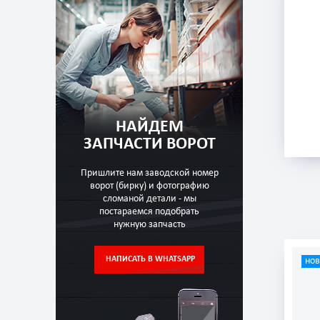
НАЙДЕМ
ЗАПЧАСТИ ВОРОТ
Пришлите нам заводской номер
ворот (бирку) и фотографию
сломаной детали - мы
постараемся подобрать
нужную запчасть
НАПИСАТЬ В WHATSAPP
но