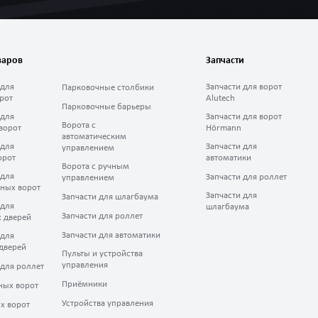
варов
Запчасти
 для
Запчасти для ворот
Парковочные столбики
рот
Alutech
Парковочные барьеры
 для
Запчасти для ворот
Ворота с
ворот
Hörmann
автоматическим
 для
Запчасти для
управлением
орот
автоматики
Ворота с ручным
 для
Запчасти для роллет
управлением
ных ворот
Запчасти для
Запчасти для шлагбаума
 для
шлагбаума
Запчасти для роллет
 дверей
Запчасти для автоматики
 для
дверей
Пульты и устройства
управления
 для роллет
Приёмники
ных ворот
Устройства управления
х ворот