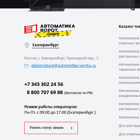
Каталог то
Автоматика
откатных во
Екатеринбург
Автоматика
распашных 
Россия, г. Екатеринбург, Проходной пер., 7
Автоматика
ekaterinburg@avtomatika-vorota.ru
гаражных в
Автоматика
промышлен
+7 343 302 24 56
Автоматика
8 800 707 69 88
(бесплатно по РФ)
раздвижных
Автоматика
Режим работы операторов:
распашных 
Пн-Пт. с 09:00 до 17:00 (Екатеринбург )
Автоматика
Для распаш
Узнать статус заказа
Для откатны