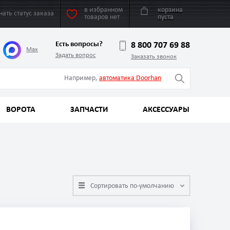
в избранном
корзина
нать статус заказа
товаров нет
пуста
Есть вопросы?
8 800 707 69 88
Max
Задать вопрос
Заказать звонок
Например,
автоматика Doorhan
ВОРОТА
ЗАПЧАСТИ
АКСЕССУАРЫ
Сортировать по-умолчанию