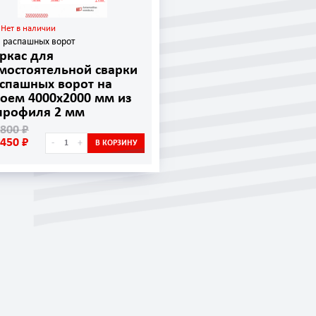
Нет в наличии
 распашных ворот
ркас для
мостоятельной сварки
спашных ворот на
оем 4000х2000 мм из
профиля 2 мм
 800 ₽
т-профиля и профильной трубы
 450 ₽
-
+
В КОРЗИНУ