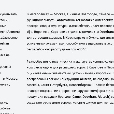
 учитывать
В мегаполисах — Москве, Нижнем Новгороде, Самаре —
стики.
функциональность. Автоматика
AN‑motors
с интеллекту
бные
пространство, а фурнитура
Ролтэк
обеспечивает плавное 
tech (Алютех)
Уфе, Воронеже, Саратове актуальны комплекты
Doorhan
надёжностью,
для загородных домов. В Красноярске и Омске, где зи
orhan
усиленными элементами, способными выдерживать экс
 и
бесперебойную работу даже при −30 °C.
тся на
Разнообразие климатических и эксплуатационных услови
злах, а
комплектующим для распашных ворот. В Саратове и Пер
й
оцинкованными элементами, устойчивыми к коррозии. В
 — в Москве,
востребованы лёгкие конструкции
Alutech
, не создающи
мплект,
Москвы, Санкт‑Петербурга, Новосибирска — важна бесш
плавное открывание створок, не нарушая комфорта жите
продукция ведущих брендов (
Came
,
Doorhan
,
Alutech
) 
рске,
создавать распашные ворота, которые служат долгие год
особные