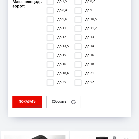
до 7,5
до 8,2
Макс. площадь
ворот:
до 8,4
до 9
до 9,6
до 10,5
до 11
до 11,2
до 12
до 13
до 13,5
до 14
до 15
до 16
до 16
до 18
до 18,6
до 21
до 25
до 52
ПОКАЗАТЬ
Сбросить