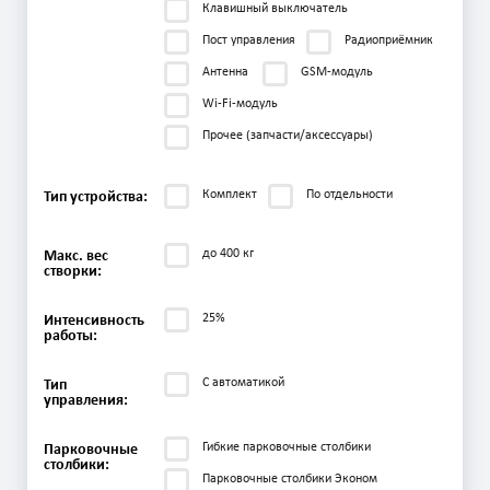
Клавишный выключатель
Пост управления
Радиоприёмник
Антенна
GSM-модуль
Wi-Fi-модуль
Прочее (запчасти/аксессуары)
Комплект
По отдельности
Тип устройства:
до 400 кг
Макс. вес
створки:
25%
Интенсивность
работы:
С автоматикой
Тип
управления:
Гибкие парковочные столбики
Парковочные
столбики:
Парковочные столбики Эконом