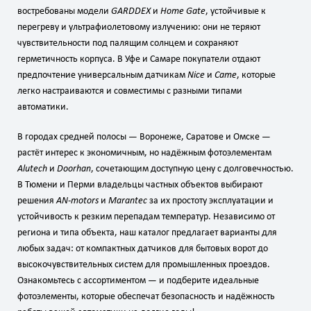
востребованы модели
GARDDEX
и
Home Gate
, устойчивые к
перегреву и ультрафиолетовому излучению: они не теряют
чувствительности под палящим солнцем и сохраняют
герметичность корпуса. В Уфе и Самаре покупатели отдают
предпочтение универсальным датчикам
Nice
и
Came
, которые
легко настраиваются и совместимы с разными типами
автоматики.
В городах средней полосы — Воронеже, Саратове и Омске —
растёт интерес к экономичным, но надёжным фотоэлементам
Alutech
и
Doorhan
, сочетающим доступную цену с долговечностью.
В Тюмени и Перми владельцы частных объектов выбирают
решения
AN‑motors
и
Marantec
за их простоту эксплуатации и
устойчивость к резким перепадам температур. Независимо от
региона и типа объекта, наш каталог предлагает варианты для
любых задач: от компактных датчиков для бытовых ворот до
высокочувствительных систем для промышленных проездов.
Ознакомьтесь с ассортиментом — и подберите идеальные
фотоэлементы, которые обеспечат безопасность и надёжность