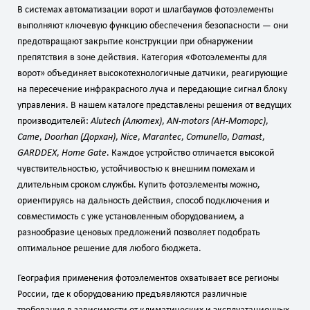
В системах автоматизации ворот и шлагбаумов фотоэлементы
выполняют ключевую функцию обеспечения безопасности — они
предотвращают закрытие конструкции при обнаружении
препятствия в зоне действия. Категория «Фотоэлементы для
ворот» объединяет высокотехнологичные датчики, реагирующие
на пересечение инфракрасного луча и передающие сигнал блоку
управления. В нашем каталоге представлены решения от ведущих
производителей:
Alutech (Алютех)
,
AN‑motors (АН‑Моторс)
,
Came
,
Doorhan (Дорхан)
,
Nice
,
Marantec
,
Comunello
,
Damast
,
GARDDEX
,
Home Gate
. Каждое устройство отличается высокой
чувствительностью, устойчивостью к внешним помехам и
длительным сроком службы. Купить фотоэлементы можно,
ориентируясь на дальность действия, способ подключения и
совместимость с уже установленным оборудованием, а
разнообразие ценовых предложений позволяет подобрать
оптимальное решение для любого бюджета.
География применения фотоэлементов охватывает все регионы
России, где к оборудованию предъявляются различные