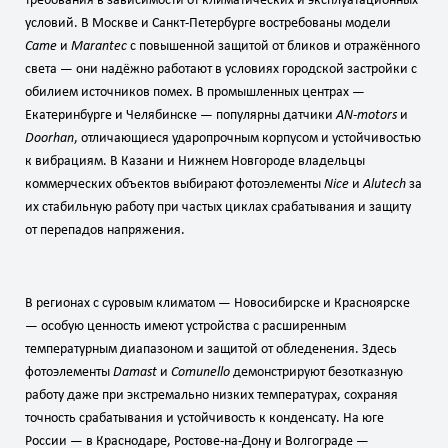
требования в зависимости от климатических и эксплуатационных
условий. В Москве и Санкт‑Петербурге востребованы модели
Came
и
Marantec
с повышенной защитой от бликов и отражённого
света — они надёжно работают в условиях городской застройки с
обилием источников помех. В промышленных центрах —
Екатеринбурге и Челябинске — популярны датчики
AN‑motors
и
Doorhan
, отличающиеся ударопрочным корпусом и устойчивостью
к вибрациям. В Казани и Нижнем Новгороде владельцы
коммерческих объектов выбирают фотоэлементы
Nice
и
Alutech
за
их стабильную работу при частых циклах срабатывания и защиту
от перепадов напряжения.
В регионах с суровым климатом — Новосибирске и Красноярске
— особую ценность имеют устройства с расширенным
температурным диапазоном и защитой от обледенения. Здесь
фотоэлементы
Damast
и
Comunello
демонстрируют безотказную
работу даже при экстремально низких температурах, сохраняя
точность срабатывания и устойчивость к конденсату. На юге
России — в Краснодаре, Ростове‑на‑Дону и Волгограде —